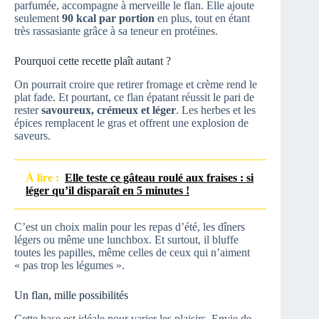
parfumée, accompagne à merveille le flan. Elle ajoute
seulement
90 kcal par portion
en plus, tout en étant
très rassasiante grâce à sa teneur en protéines.
Pourquoi cette recette plaît autant ?
On pourrait croire que retirer fromage et crème rend le
plat fade. Et pourtant, ce flan épatant réussit le pari de
rester
savoureux, crémeux et léger
. Les herbes et les
épices remplacent le gras et offrent une explosion de
saveurs.
À lire :
Elle teste ce gâteau roulé aux fraises : si
léger qu’il disparaît en 5 minutes !
C’est un choix malin pour les repas d’été, les dîners
légers ou même une lunchbox. Et surtout, il bluffe
toutes les papilles, même celles de ceux qui n’aiment
« pas trop les légumes ».
Un flan, mille possibilités
Cette base est idéale pour varier les plaisirs. Envie de